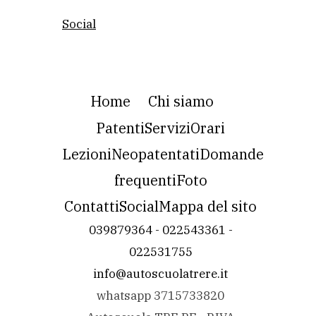
Social
Home
Chi siamo
Patenti
Servizi
Orari
Lezioni
Neopatentati
Domande
frequenti
Foto
Contatti
Social
Mappa del sito
039879364 - 022543361 -
022531755
info@autoscuolatrere.it
whatsapp 3715733820