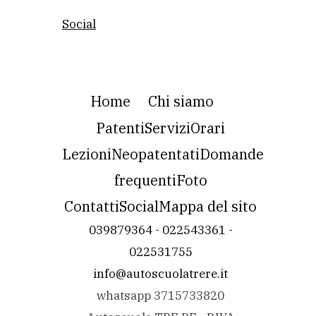
Social
Home
Chi siamo
Patenti
Servizi
Orari
Lezioni
Neopatentati
Domande
frequenti
Foto
Contatti
Social
Mappa del sito
039879364 - 022543361 -
022531755
info@autoscuolatrere.it
whatsapp 3715733820